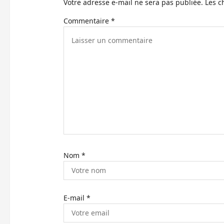
Votre adresse e-mail ne sera pas publiée.
Les c
’
Commentaire
*
a
r
t
i
c
l
e
Nom
*
E-mail
*