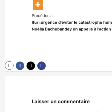
N
Précédent :
Ituri:urgence d’éviter le catastrophe huma
a
Noëlla Bachebandey en appelle à l’action
v
i
g
a
t
i
o
n
Laisser un commentaire
d