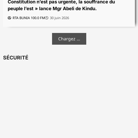
Constitution n’est pas urgente, la souffrance du
peuple l’est » lance Mgr Abeli de Kindu.
RTA BUNIA 100.0 FM
30 juin 2026
Chargez …
SÉCURITÉ
Sécurité
Santé
Politique
Beni : 3 morts
Sécurité
Nord-Kivu : 2
en 48heures à
structures de
Nord-
Cantine
Sécurité
santé brûlées
Kivu/Beni :
Aloya, l’alcool
Ituri/Insécurité
en moins de
Échange des
mis en cause.