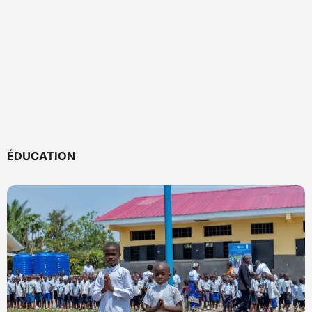
: 5 otages des
48heures à
tirs entre
RTA BUNIA 100.0
rebelles ADF
Butembo
patrouilleurs
FM
retrouvés
et bandits
RTA BUNIA 100.0
2 août 2026
morts à
armés, voici
FM
Mambasa
30 juillet 2026
le bilan.
RTA BUNIA 100.0
RTA BUNIA 100.0
FM
FM
2 août 2026
2 août 2026
ÉDUCATION