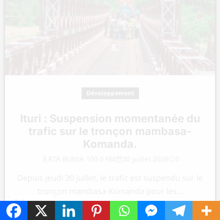
Développement
Ituri : Suspension momentanée du
trafic sur le tronçon mambasa-
Komanda.
RTA BUNIA 100.0 FM
30 juillet 2026
0
Depuis jeudi 30 juillet, le trafic est suspendu sur le
tronçon mambasa-Komanda pour les…
FR
LIRE