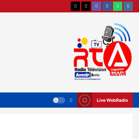
X
TikTok
Viber
Facebook
WhatsApp
Instag
Live WebRadio