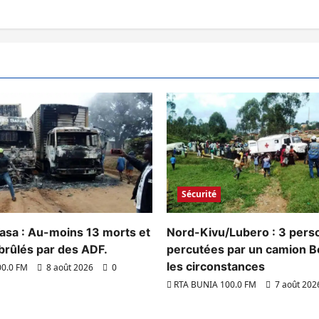
Sécurité
asa : Au-moins 13 morts et
Nord-Kivu/Lubero : 3 per
brûlés par des ADF.
percutées par un camion Be
les circonstances
00.0 FM
8 août 2026
0
RTA BUNIA 100.0 FM
7 août 20