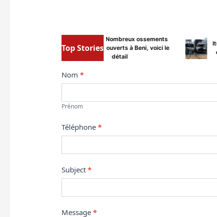
Nord-Kivu : Nombreux ossements
It
Top Stories
humains découverts à Beni, voici le
e
détail
Contact
Nom
*
Us
Prénom
Téléphone
*
Subject
*
Message
*