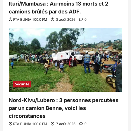
Ituri/Mambasa : Au-moins 13 morts et 2
camions brûlés par des ADF.
RTA BUNIA 100.0 FM
8 août 2026
0
Sécurité
Nord-Kivu/Lubero : 3 personnes percutées
par un camion Benne, voici les
circonstances
RTA BUNIA 100.0 FM
7 août 2026
0