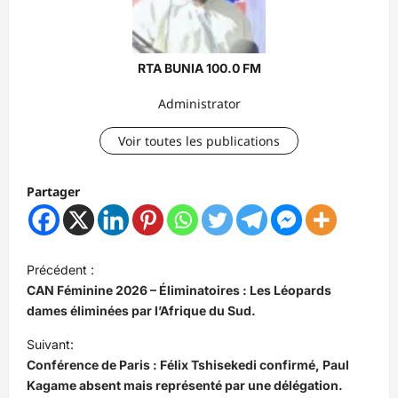
RTA BUNIA 100.0 FM
Administrator
Voir toutes les publications
Partager
N
Précédent :
a
CAN Féminine 2026 – Éliminatoires : Les Léopards
v
dames éliminées par l’Afrique du Sud.
i
Suivant:
Conférence de Paris : Félix Tshisekedi confirmé, Paul
g
Kagame absent mais représenté par une délégation.
a