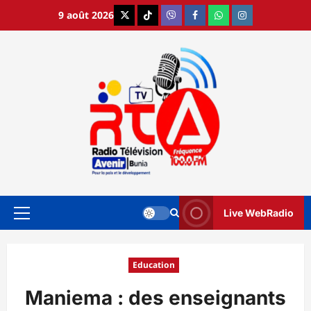
Aller
9 août 2026
X
TikTok
Viber
Facebook
WhatsApp
Instagram
au
contenu
Live WebRadio
Menu
principal
Education
Maniema : des enseignants