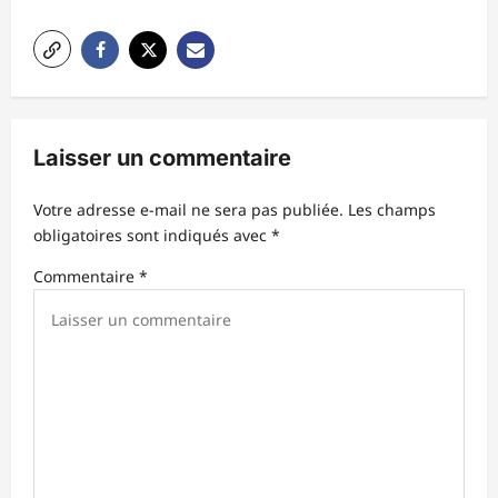
t
i
o
n
Laisser un commentaire
d
’
Votre adresse e-mail ne sera pas publiée.
Les champs
obligatoires sont indiqués avec
*
a
r
Commentaire
*
t
i
c
l
e