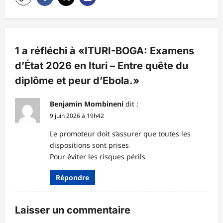
i
o
n
1 a réfléchi à «
ITURI-BOGA: Examens
d
d’État 2026 en Ituri – Entre quête du
’
diplôme et peur d’Ebola.
»
a
r
Benjamin Mombineni
dit :
t
9 juin 2026 à 19h42
i
Le promoteur doit s’assurer que toutes les
c
dispositions sont prises
Pour éviter les risques périls
l
e
Répondre
Laisser un commentaire