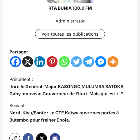
RTA BUNIA 100.0 FM
Administrator
Voir toutes les publications
Partager
N
Précédent :
a
Ituri: le Général-Major KASONGO MULUMBA BATOKA
v
Gaby, nouveau Gouverneur de l’Ituri. Mais qui est-il ?
i
Suivant:
Nord-Kivu/Santé : Le CTE Katwa ouvre ses portes à
g
Butembo pour freiner Ebola.
a
t