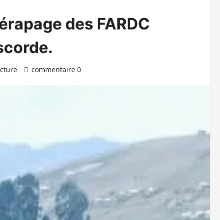
 dérapage des FARDC
iscorde.
ecture
commentaire 0