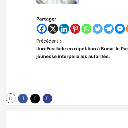
Partager
N
Précédent :
Ituri:Fusillade en répétition à Bunia, le P
a
jeunesse interpelle les autorités.
v
i
g
a
t
i
o