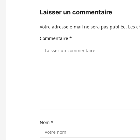
n
Laisser un commentaire
d
Votre adresse e-mail ne sera pas publiée.
Les c
’
Commentaire
*
a
r
t
i
c
l
e
Nom
*