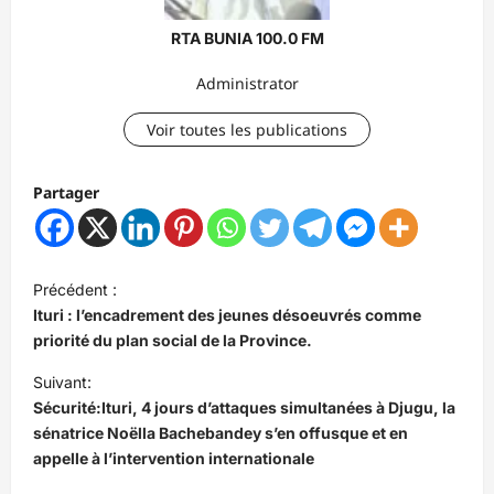
RTA BUNIA 100.0 FM
Administrator
Voir toutes les publications
Partager
N
Précédent :
a
Ituri : l’encadrement des jeunes désoeuvrés comme
v
priorité du plan social de la Province.
i
Suivant:
Sécurité:Ituri, 4 jours d’attaques simultanées à Djugu, la
g
sénatrice Noëlla Bachebandey s’en offusque et en
a
appelle à l’intervention internationale
t