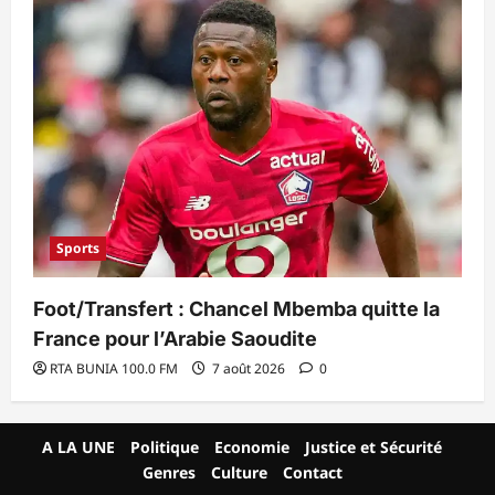
Sports
Foot/Transfert : Chancel Mbemba quitte la
France pour l’Arabie Saoudite
RTA BUNIA 100.0 FM
7 août 2026
0
A LA UNE
Politique
Economie
Justice et Sécurité
Genres
Culture
Contact