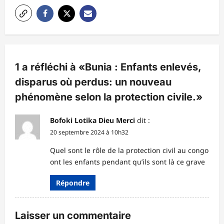
i
o
n
d
1 a réfléchi à «
Bunia : Enfants enlevés,
’
disparus où perdus: un nouveau
a
phénomène selon la protection civile.
»
r
t
Bofoki Lotika Dieu Merci
dit :
i
20 septembre 2024 à 10h32
c
Quel sont le rôle de la protection civil au congo
ont les enfants pendant qu’ils sont là ce grave
l
e
Répondre
Laisser un commentaire