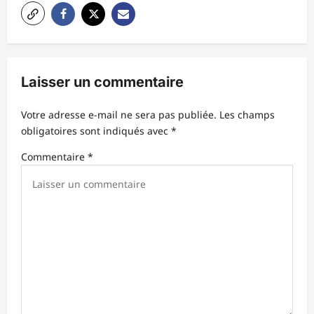
t
i
o
n
Laisser un commentaire
d
’
Votre adresse e-mail ne sera pas publiée.
Les champs
obligatoires sont indiqués avec
*
a
r
Commentaire
*
t
i
c
l
e