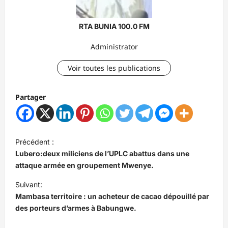
RTA BUNIA 100.0 FM
Administrator
Voir toutes les publications
Partager
N
Précédent :
a
Lubero:deux miliciens de l’UPLC abattus dans une
v
attaque armée en groupement Mwenye.
i
Suivant:
Mambasa territoire : un acheteur de cacao dépouillé par
g
des porteurs d’armes à Babungwe.
a