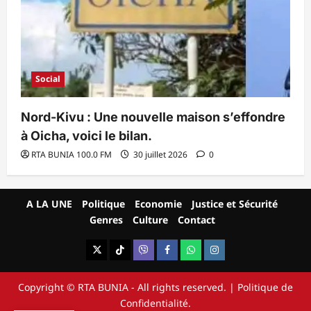
Social
Nord-Kivu : Une nouvelle maison s’effondre
à Oicha, voici le bilan.
RTA BUNIA 100.0 FM
30 juillet 2026
0
A LA UNE
Politique
Economie
Justice et Sécurité
Genres
Culture
Contact
X
TikTok
Viber
Facebook
WhatsApp
Instagram
Copyright © RTA BUNIA - All rights reserved.
|
Politique
de
Confidentialité.