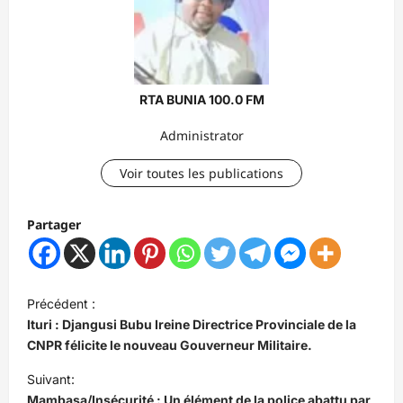
RTA BUNIA 100.0 FM
Administrator
Voir toutes les publications
Partager
N
Précédent :
a
Ituri : Djangusi Bubu Ireine Directrice Provinciale de la
v
CNPR félicite le nouveau Gouverneur Militaire.
i
Suivant:
Mambasa/Insécurité : Un élément de la police abattu par