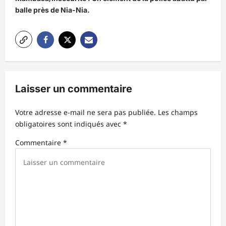
g
balle près de Nia-Nia.
a
t
i
o
n
Laisser un commentaire
d
’
Votre adresse e-mail ne sera pas publiée.
Les champs
obligatoires sont indiqués avec
*
a
r
Commentaire
*
t
i
c
l
e