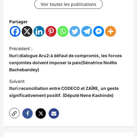
Voir toutes les publications
Partager
N
Précédent :
a
Ituri:dialogue Aru2:à défaut de compromis, les forces
v
conjointes doivent imposer la paix(Sénatrice Noëlla
Bachebandey)
i
Suivant:
g
Ituri:reconciliation entre CODECO et ZAÏRE, un geste
a
significativement positif. (Député Nene Kashinde)
t
i
o
n