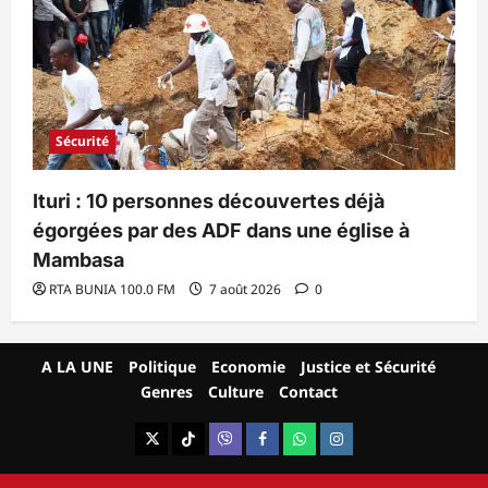
Sécurité
Ituri : 10 personnes découvertes déjà
égorgées par des ADF dans une église à
Mambasa
RTA BUNIA 100.0 FM
7 août 2026
0
A LA UNE
Politique
Economie
Justice et Sécurité
Genres
Culture
Contact
X
TikTok
Viber
Facebook
WhatsApp
Instagram