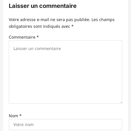
d
Laisser un commentaire
’
Votre adresse e-mail ne sera pas publiée.
Les champs
a
obligatoires sont indiqués avec
*
r
Commentaire
*
t
i
c
l
e
Nom
*