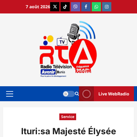
Aller
7 août 2026
X
TikTok
Viber
Facebook
WhatsApp
Instagram
au
contenu
Live WebRadio
Menu
principal
Service
Ituri:sa Majesté Élysée