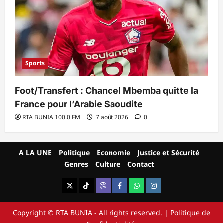
Sports
Foot/Transfert : Chancel Mbemba quitte la
France pour l’Arabie Saoudite
RTA BUNIA 100.0 FM
7 août 2026
0
A LA UNE
Politique
Economie
Justice et Sécurité
Genres
Culture
Contact
X
TikTok
Viber
Facebook
WhatsApp
Instagram
Copyright © RTA BUNIA - All rights reserved.
|
Politique
de