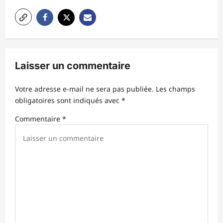
t
i
o
n
Laisser un commentaire
d
’
Votre adresse e-mail ne sera pas publiée.
Les champs
obligatoires sont indiqués avec
*
a
r
Commentaire
*
t
i
c
l
e