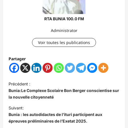
RTA BUNIA 100.0 FM
Administrator
Voir toutes les publications
Partager
N
Précédent :
a
Bunia:Le Complexe Scolaire Bon Berger conscientise sur
v
la nouvelle citoyenneté
i
Suivant:
Bunia : les autodidactes de l’ituri participent aux
g
épreuves préliminaires de l’Exetat 2025.
a