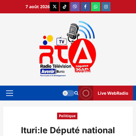
Aller
7 août 2026
X
TikTok
Viber
Facebook
WhatsApp
Instagram
au
contenu
Live WebRadio
Menu
principal
Politique
Ituri:le Député national