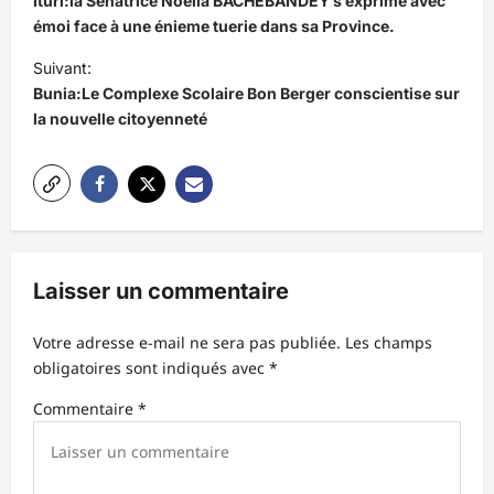
Ituri:la Sénatrice Noella BACHEBANDEY s’exprime avec
v
émoi face à une énieme tuerie dans sa Province.
i
Suivant:
Bunia:Le Complexe Scolaire Bon Berger conscientise sur
g
la nouvelle citoyenneté
a
t
i
o
n
Laisser un commentaire
d
’
Votre adresse e-mail ne sera pas publiée.
Les champs
obligatoires sont indiqués avec
*
a
r
Commentaire
*
t
i