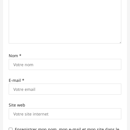
c
l
e
Nom
*
E-mail
*
Site web
Enregistrer mon nom, mon e-mail et mon site dans le