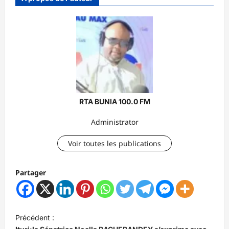
RTA BUNIA 100.0 FM
Administrator
Voir toutes les publications
Partager
N
Précédent :
a