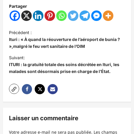
Partager
N
Précédent :
a
Ituri : « À quand la réouverture de l’aéroport de bunia ?
v
»,malgré le feu vert sanitaire de l’OIM
i
Suivant:
ITURI : la gratuité totale des soins décrétée en Ituri, les
g
malades sont désormais prise en charge de l’État.
a
t
i
o
n
Laisser un commentaire
d
’
Votre adresse e-mail ne sera pas publiée.
Les champs