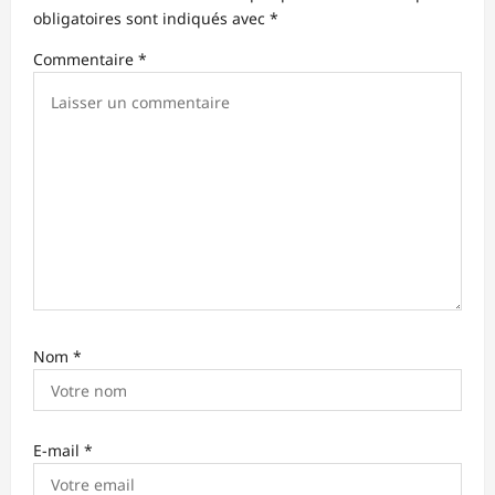
obligatoires sont indiqués avec
*
a
r
Commentaire
*
t
i
c
l
e
Nom
*
E-mail
*