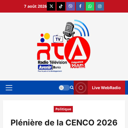
Aller
7 août 2026
X
TikTok
Viber
Facebook
WhatsApp
Instagram
au
contenu
Live WebRadio
Menu
principal
Politique
Plénière de la CENCO 2026