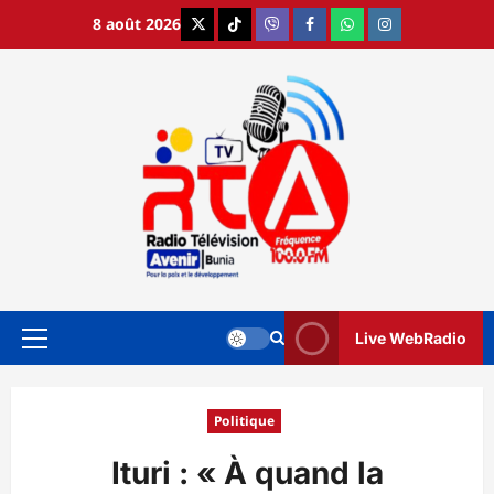
Aller
8 août 2026
X
TikTok
Viber
Facebook
WhatsApp
Instagram
au
contenu
Live WebRadio
Menu
principal
Politique
Ituri : « À quand la