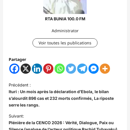
RTA BUNIA 100.0 FM
Administrator
Voir toutes les publications
Partager
N
Précédent :
a
Ituri : Un mois après la déclaration d’Ebola, le bilan
v
s’alourdit 896 cas et 232 morts confirmés, La riposte
serre les rangs.
i
Suivant:
g
Plénière de la CENCO 2026 : Vérité, Dialogue, Paix ou
a
Silence (analyse de l’acteur politique Rachid Tubayaku).