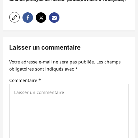
t
i
o
n
d
Laisser un commentaire
’
Votre adresse e-mail ne sera pas publiée.
Les champs
a
obligatoires sont indiqués avec
*
r
Commentaire
*
t
i
c
l
e