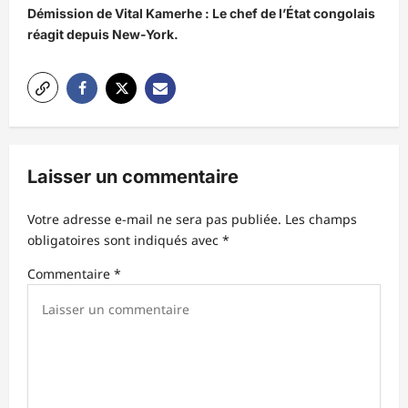
Démission de Vital Kamerhe : Le chef de l’État congolais
g
réagit depuis New-York.
a
t
i
o
n
Laisser un commentaire
d
’
Votre adresse e-mail ne sera pas publiée.
Les champs
obligatoires sont indiqués avec
*
a
r
Commentaire
*
t
i
c
l