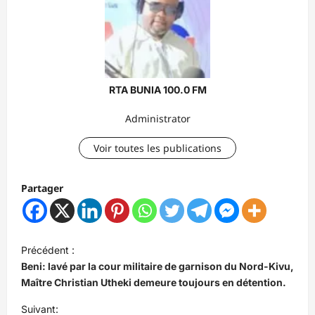
RTA BUNIA 100.0 FM
Administrator
Voir toutes les publications
Partager
N
Précédent :
a
Beni: lavé par la cour militaire de garnison du Nord-Kivu,
v
Maître Christian Utheki demeure toujours en détention.
i
Suivant: