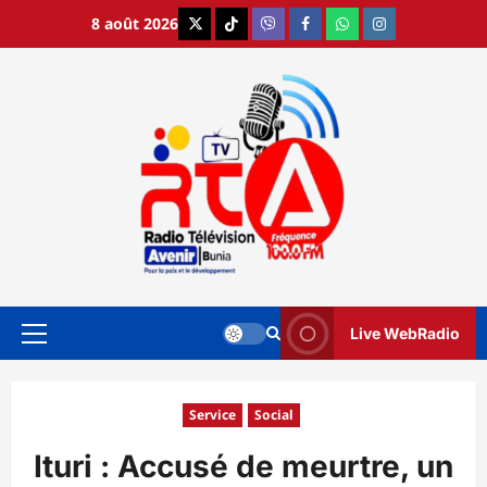
Aller
8 août 2026
X
TikTok
Viber
Facebook
WhatsApp
Instagram
au
contenu
Live WebRadio
Menu
principal
Service
Social
Ituri : Accusé de meurtre, un