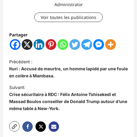
Administrator
Voir toutes les publications
Partager
N
Précédent :
a
Ituri : Accusé de meurtre, un homme lapidé par une foule
v
en colère à Mambasa.
i
Suivant:
Crise sécuritaire à RDC : Félix Antoine Tshisekedi et
g
Massad Boulos conseiller de Donald Trump autour d’une
a
même table à New-York.
t
i
o