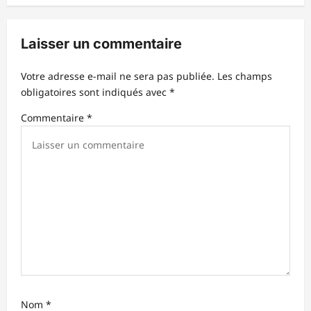
n
d
Laisser un commentaire
’
Votre adresse e-mail ne sera pas publiée.
Les champs
a
obligatoires sont indiqués avec
*
r
Commentaire
*
t
i
c
l
e
Nom
*