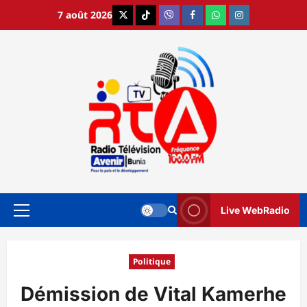
Aller
7 août 2026
X
TikTok
Viber
Facebook
WhatsApp
Instagram
au
contenu
Live WebRadio
Menu
principal
Politique
Démission de Vital Kamerhe