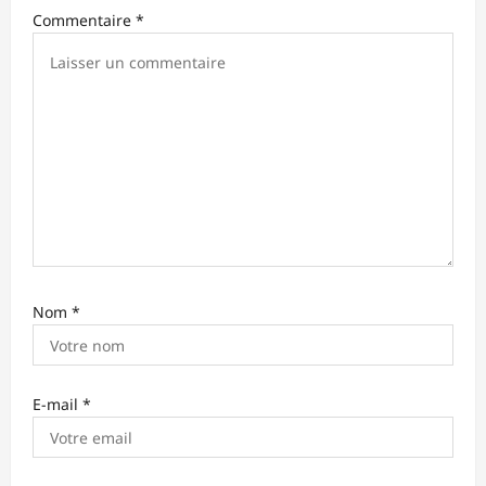
r
Commentaire
*
t
i
c
l
e
Nom
*
E-mail
*