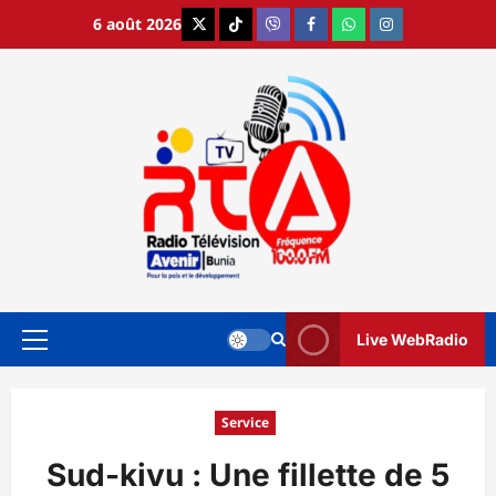
Aller
6 août 2026
X
TikTok
Viber
Facebook
WhatsApp
Instagram
au
contenu
Live WebRadio
Menu
principal
Service
Sud-kivu : Une fillette de 5