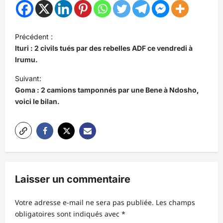
N
Précédent :
a
Ituri : 2 civils tués par des rebelles ADF ce vendredi à
v
Irumu.
i
Suivant:
Goma : 2 camions tamponnés par une Bene à Ndosho,
g
voici le bilan.
a
t
i
o
n
Laisser un commentaire
d
’
Votre adresse e-mail ne sera pas publiée.
Les champs
obligatoires sont indiqués avec
*
a