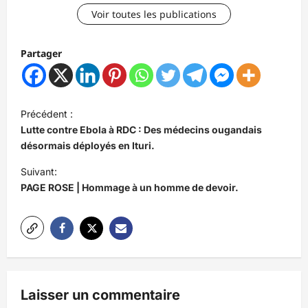
Voir toutes les publications
Partager
N
Précédent :
a
Lutte contre Ebola à RDC : Des médecins ougandais
v
désormais déployés en Ituri.
i
Suivant:
PAGE ROSE | Hommage à un homme de devoir.
g
a
t
i
o
Laisser un commentaire
n