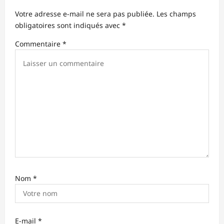
d
Votre adresse e-mail ne sera pas publiée.
Les champs
’
obligatoires sont indiqués avec
*
a
Commentaire
*
r
t
i
c
l
e
Nom
*
E-mail
*