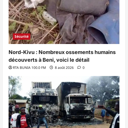
Sécurité
Nord-Kivu : Nombreux ossements humains
découverts à Beni, voici le détail
RTA BUNIA 100.0 FM
8 août 2026
0