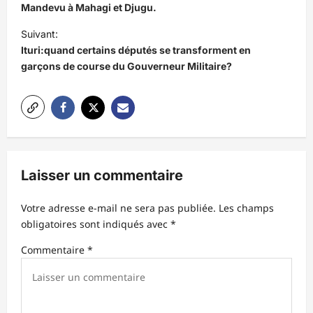
v
Mandevu à Mahagi et Djugu.
i
Suivant:
Ituri:quand certains députés se transforment en
g
garçons de course du Gouverneur Militaire?
a
t
i
o
n
Laisser un commentaire
d
’
Votre adresse e-mail ne sera pas publiée.
Les champs
obligatoires sont indiqués avec
*
a
r
Commentaire
*
t
i