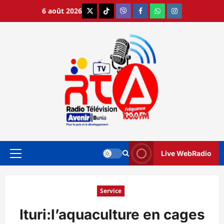
Aller
6 août 2026
X
TikTok
Viber
Facebook
WhatsApp
Instagram
au
contenu
Live WebRadio
Menu
principal
Service
Ituri:l’aquaculture en cages