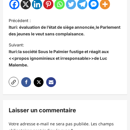
N
Précédent :
a
Ituri: évaluation de l’état de siège annoncée,le Parlement
v
des jeunes le veut sans complaisance.
i
Suivant:
Ituri:la société Sous le Palmier fustige et réagit aux
g
<<propos ignominieux et irresponsable>>de Luc
a
Malembe.
t
i
o
n
d
Laisser un commentaire
’
Votre adresse e-mail ne sera pas publiée.
Les champs
a