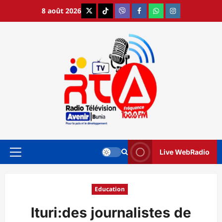
Aller
8 août 2026
X
TikTok
Viber
Facebook
WhatsApp
Instagram
au
contenu
Live WebRadio
Menu
principal
Education
Ituri:des journalistes de