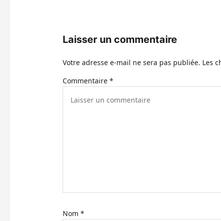
o
n
Laisser un commentaire
d
Votre adresse e-mail ne sera pas publiée.
Les c
’
Commentaire
*
a
r
t
i
c
l
e
Nom
*