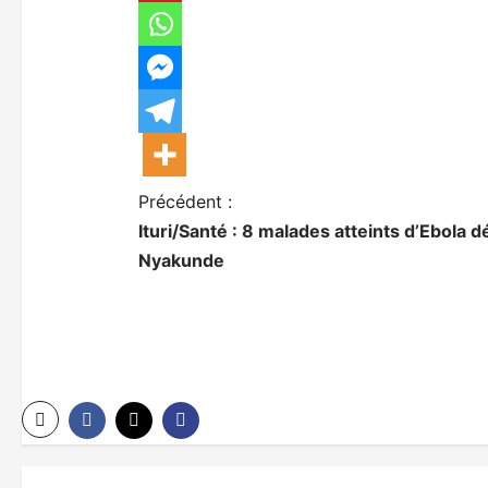
N
Précédent :
Ituri/Santé : 8 malades atteints d’Ebola d
a
Nyakunde
v
i
g
a
t
i