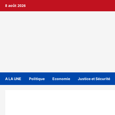
Aller
8 août 2026
au
contenu
A LA UNE
Politique
Economie
Justice et Sécurité