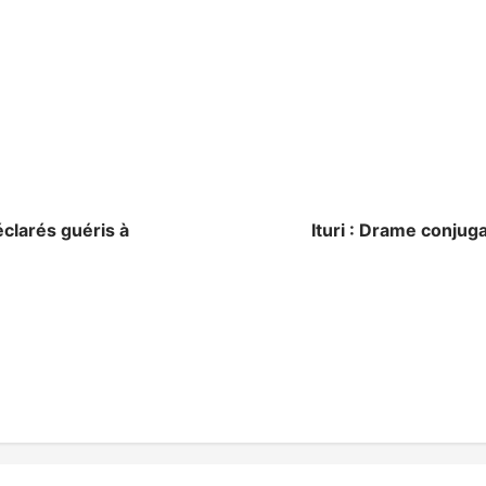
éclarés guéris à
Ituri : Drame conjug