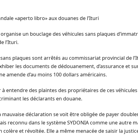
dale «aperto libro» aux douanes de l’Ituri
ise organise un bouclage des véhicules sans plaques d’immat
l’Ituri.
 sans plaques sont arrêtés au commissariat provincial de l’I
’exhiber les documents de dédouanement, d’assurance et sur
une amende d’au moins 100 dollars américains.
à entendre des plaintes des propriétaires de ces véhicules 
criminant les déclarants en douane.
e la mauvaise déclaration se voit être obligée de payer dou
 mais reconnu dans le système SYDONIA comme une autre m
n colère et révoltée. Elle a même menacée de saisir la justic