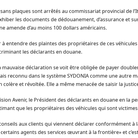
 sans plaques sont arrêtés au commissariat provincial de l’I
’exhiber les documents de dédouanement, d’assurance et sur
une amende d’au moins 100 dollars américains.
à entendre des plaintes des propriétaires de ces véhicules 
criminant les déclarants en douane.
e la mauvaise déclaration se voit être obligée de payer dou
 mais reconnu dans le système SYDONIA comme une autre m
n colère et révoltée. Elle a même menacée de saisir la justic
vision Avenir, le Président des déclarants en douane en la 
imant que les propriétaires des véhicules qui sont victimes 
seils aux clients qui viennent déclarer conformément à la l
rtains agents des services œuvrant à la frontière» et c’est