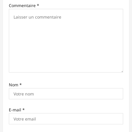
r
Commentaire
*
t
i
c
l
e
Nom
*
E-mail
*