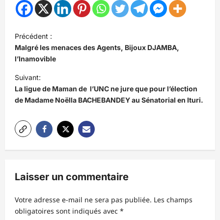
N
Précédent :
a
Malgré les menaces des Agents, Bijoux DJAMBA,
v
l’Inamovible
i
Suivant:
La ligue de Maman de l’UNC ne jure que pour l’élection
g
de Madame Noëlla BACHEBANDEY au Sénatorial en Ituri.
a
t
i
o
n
Laisser un commentaire
d
’
Votre adresse e-mail ne sera pas publiée.
Les champs
obligatoires sont indiqués avec
*
a