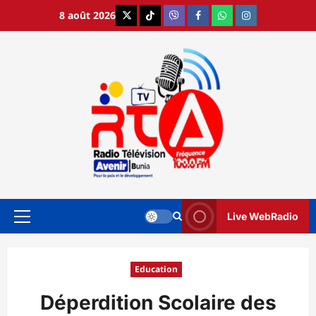
Aller
8 août 2026
X
TikTok
Viber
Facebook
WhatsApp
Instagram
au
contenu
Live WebRadio
Menu
principal
Education
Déperdition Scolaire des