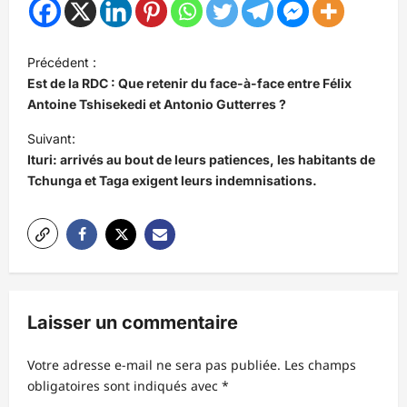
N
Précédent :
a
Est de la RDC : Que retenir du face-à-face entre Félix
v
Antoine Tshisekedi et Antonio Gutterres ?
i
Suivant:
Ituri: arrivés au bout de leurs patiences, les habitants de
g
Tchunga et Taga exigent leurs indemnisations.
a
t
i
o
n
Laisser un commentaire
d
’
Votre adresse e-mail ne sera pas publiée.
Les champs
obligatoires sont indiqués avec
*
a