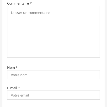
r
Commentaire
*
t
i
c
l
e
Nom
*
E-mail
*