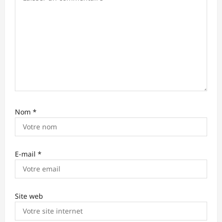
i
c
l
e
Nom
*
E-mail
*
Site web