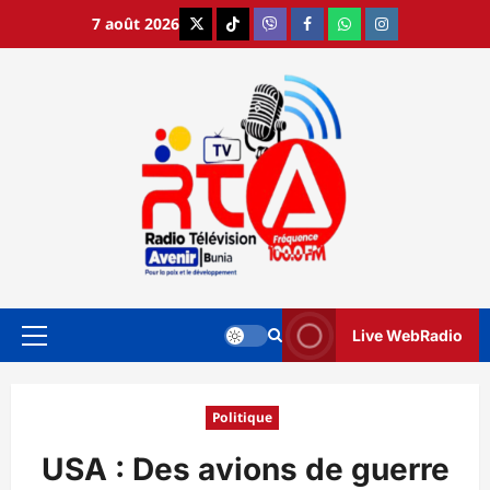
Aller
7 août 2026
X
TikTok
Viber
Facebook
WhatsApp
Instagram
au
contenu
Live WebRadio
Menu
principal
Politique
USA : Des avions de guerre