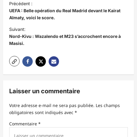
Précédent :
a
UEFA : Belle opération du Real Madrid devant le Kairat
v
Almaty, voici le score.
i
Suivant:
Nord-Kivu : Wazalendo et M23 s’accrochent encore à
g
Masisi.
a
t
i
o
n
Laisser un commentaire
d
’
Votre adresse e-mail ne sera pas publiée.
Les champs
obligatoires sont indiqués avec
*
a
r
Commentaire
*
t