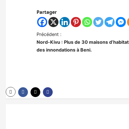
Partager
N
Précédent :
Nord-Kivu : Plus de 30 maisons d’habita
a
des innondations à Beni.
v
i
g
a
t
i
o
n