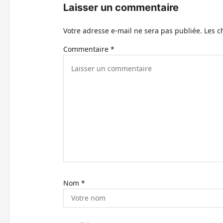
Laisser un commentaire
d
Votre adresse e-mail ne sera pas publiée.
Les c
’
Commentaire
*
a
r
t
i
c
l
e
Nom
*