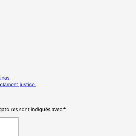
unas.
éclament justice.
gatoires sont indiqués avec
*