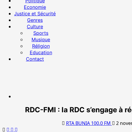
principal
Politique
Economie
Justice et Sécurité
Genres
Culture
Sports
Musique
Réligion
Education
Contact
RDC-FMI : la RDC s’engage à rég
RTA BUNIA 100.0 FM
2 novem