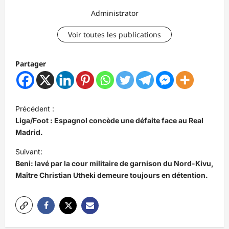
Administrator
Voir toutes les publications
Partager
N
Précédent :
a
Liga/Foot : Espagnol concède une défaite face au Real
v
Madrid.
i
Suivant:
Beni: lavé par la cour militaire de garnison du Nord-Kivu,
g
Maître Christian Utheki demeure toujours en détention.
a
t
i