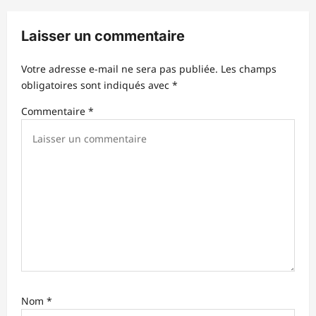
o
n
Laisser un commentaire
d
’
Votre adresse e-mail ne sera pas publiée.
Les champs
obligatoires sont indiqués avec
*
a
r
Commentaire
*
t
i
c
l
e
Nom
*