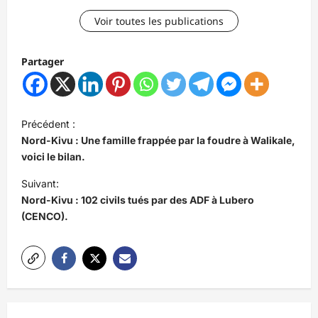
Voir toutes les publications
Partager
N
Précédent :
a
Nord-Kivu : Une famille frappée par la foudre à Walikale,
v
voici le bilan.
i
Suivant:
Nord-Kivu : 102 civils tués par des ADF à Lubero
g
(CENCO).
a
t
i
o
n