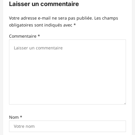
Laisser un commentaire
d
’
Votre adresse e-mail ne sera pas publiée.
Les champs
obligatoires sont indiqués avec
*
a
r
Commentaire
*
t
i
c
l
e
Nom
*