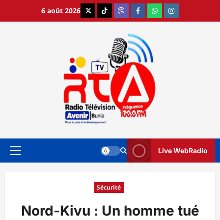
Aller
6 août 2026
X
TikTok
Viber
Facebook
WhatsApp
Instagram
au
contenu
Live WebRadio
Menu
principal
Sécurité
Nord-Kivu : Un homme tué