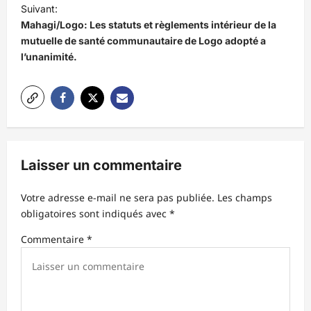
v
Suivant:
i
Mahagi/Logo: Les statuts et règlements intérieur de la
mutuelle de santé communautaire de Logo adopté a
g
l’unanimité.
a
t
i
o
n
Laisser un commentaire
d
’
Votre adresse e-mail ne sera pas publiée.
Les champs
obligatoires sont indiqués avec
*
a
r
Commentaire
*
t
i
c