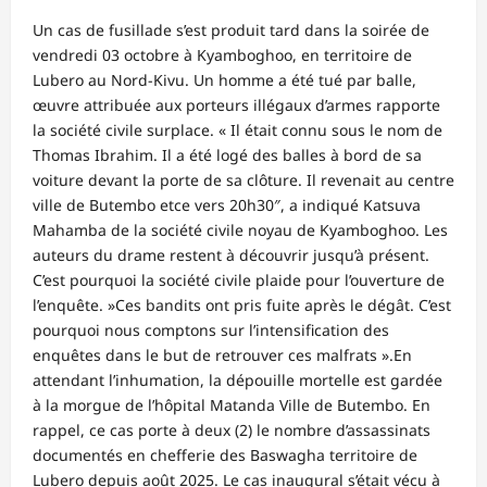
Un cas de fusillade s’est produit tard dans la soirée de
vendredi 03 octobre à Kyamboghoo, en territoire de
Lubero au Nord-Kivu. Un homme a été tué par balle,
œuvre attribuée aux porteurs illégaux d’armes rapporte
la société civile surplace. « Il était connu sous le nom de
Thomas Ibrahim. Il a été logé des balles à bord de sa
voiture devant la porte de sa clôture. Il revenait au centre
ville de Butembo etce vers 20h30″, a indiqué Katsuva
Mahamba de la société civile noyau de Kyamboghoo. Les
auteurs du drame restent à découvrir jusqu’à présent.
C’est pourquoi la société civile plaide pour l’ouverture de
l’enquête. »Ces bandits ont pris fuite après le dégât. C’est
pourquoi nous comptons sur l’intensification des
enquêtes dans le but de retrouver ces malfrats ».En
attendant l’inhumation, la dépouille mortelle est gardée
à la morgue de l’hôpital Matanda Ville de Butembo. En
rappel, ce cas porte à deux (2) le nombre d’assassinats
documentés en chefferie des Baswagha territoire de
Lubero depuis août 2025. Le cas inaugural s’était vécu à