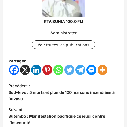
RTA BUNIA 100.0 FM
Administrator
Voir toutes les publications
Partager
N
Précédent :
a
Sud-kivu : 5 morts et plus de 100 maisons incendiées à
v
Bukavu.
i
Suivant:
Butembo : Manifestation pacifique ce jeudi contre
g
l’insécurité.
a