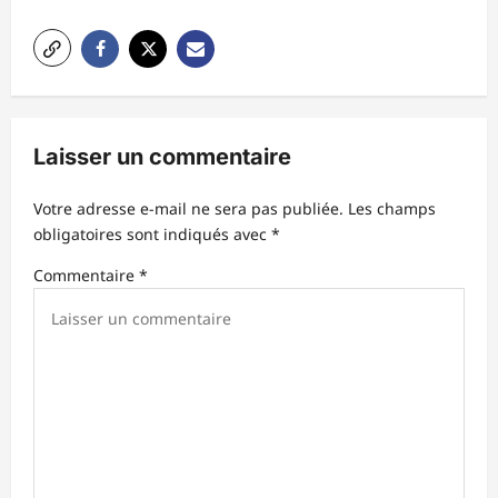
t
i
o
n
Laisser un commentaire
d
’
Votre adresse e-mail ne sera pas publiée.
Les champs
obligatoires sont indiqués avec
*
a
r
Commentaire
*
t
i
c
l
e