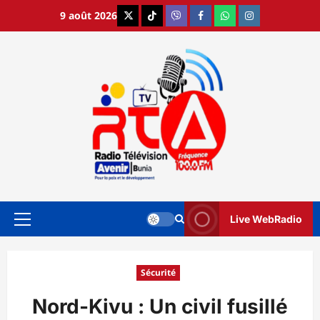
Aller
9 août 2026
X
TikTok
Viber
Facebook
WhatsApp
Instagram
au
contenu
Live WebRadio
Menu
principal
Sécurité
Nord-Kivu : Un civil fusillé