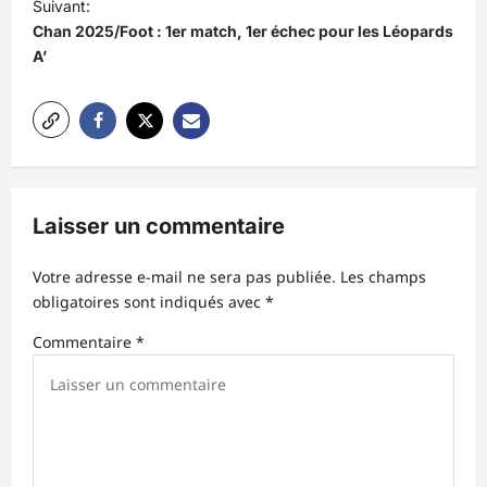
i
Suivant:
Chan 2025/Foot : 1er match, 1er échec pour les Léopards
g
A’
a
t
i
o
n
Laisser un commentaire
d
’
Votre adresse e-mail ne sera pas publiée.
Les champs
obligatoires sont indiqués avec
*
a
r
Commentaire
*
t
i
c
l