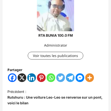
RTA BUNIA 100.0 FM
Administrator
Voir toutes les publications
Partager
N
Précédent :
a
Rutshuru : Une voiture Leo-Leo se renverse sur un pont,
v
voici le bilan