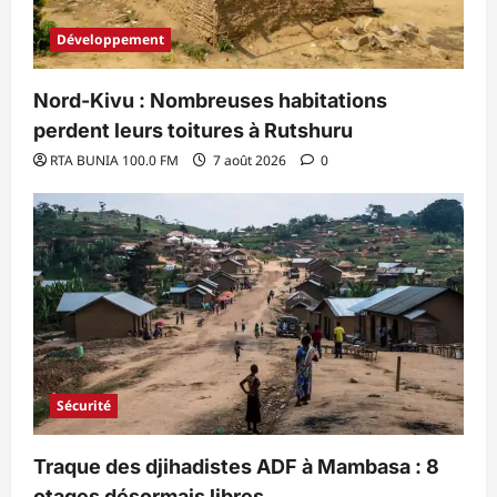
Développement
Nord-Kivu : Nombreuses habitations
perdent leurs toitures à Rutshuru
RTA BUNIA 100.0 FM
7 août 2026
0
Sécurité
Traque des djihadistes ADF à Mambasa : 8
otages désormais libres