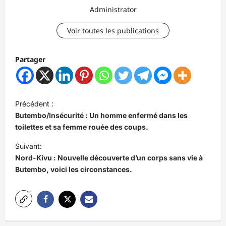
Administrator
Voir toutes les publications
Partager
N
Précédent :
a
Butembo/Insécurité : Un homme enfermé dans les
v
toilettes et sa femme rouée des coups.
i
Suivant:
Nord-Kivu : Nouvelle découverte d’un corps sans vie à
g
Butembo, voici les circonstances.
a
t
i
o