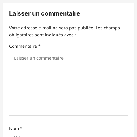
n
Laisser un commentaire
d
’
Votre adresse e-mail ne sera pas publiée.
Les champs
obligatoires sont indiqués avec
*
a
r
Commentaire
*
t
i
c
l
e
Nom
*