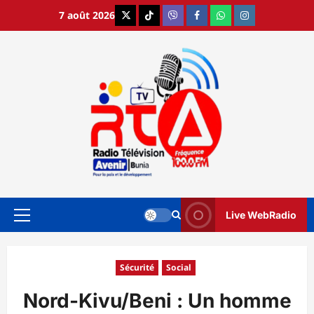
Aller
7 août 2026
X
TikTok
Viber
Facebook
WhatsApp
Instagram
au
contenu
Live WebRadio
Menu
principal
Sécurité
Social
Nord-Kivu/Beni : Un homme