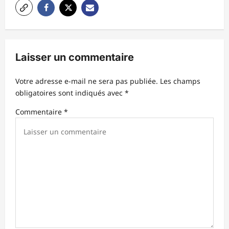
i
o
n
Laisser un commentaire
d
’
Votre adresse e-mail ne sera pas publiée.
Les champs
obligatoires sont indiqués avec
*
a
r
Commentaire
*
t
i
c
l
e