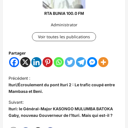
RTA BUNIA 100.0 FM
Administrator
Voir toutes les publications
Partager
N
Précédent :
a
Ituri/Écroulement du pont Ituri 2 : Le trafic coupé entre
v
Mambasa et Beni.
i
Suivant:
Ituri: le Général-Major KASONGO MULUMBA BATOKA
g
Gaby, nouveau Gouverneur de l’Ituri. Mais qui est-il ?
a
t