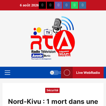
Aller
6 août 2026
X
TikTok
Viber
Facebook
WhatsApp
Instagram
au
contenu
Live WebRadio
Menu
principal
Sécurité
Nord-Kivu : 1 mort dans une