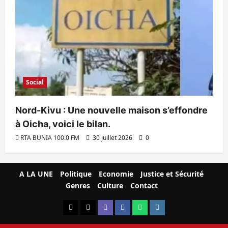
Social
Nord-Kivu : Une nouvelle maison s’effondre
à Oicha, voici le bilan.
RTA BUNIA 100.0 FM
30 juillet 2026
0
A LA UNE
Politique
Economie
Justice et Sécurité
Genres
Culture
Contact
X
TikTok
Viber
Facebook
WhatsApp
Instagram