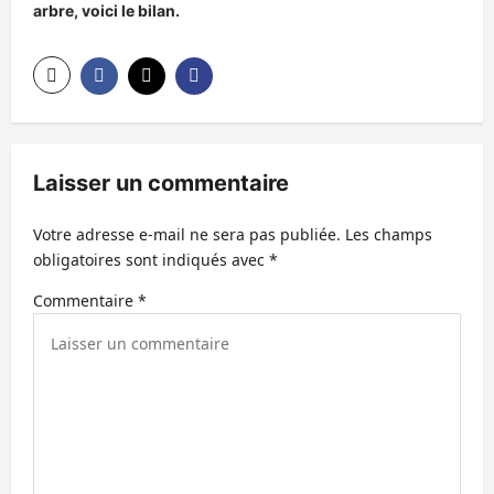
arbre, voici le bilan.
a
t
i
o
n
Laisser un commentaire
d
’
Votre adresse e-mail ne sera pas publiée.
Les champs
obligatoires sont indiqués avec
*
a
r
Commentaire
*
t
i
c
l
e