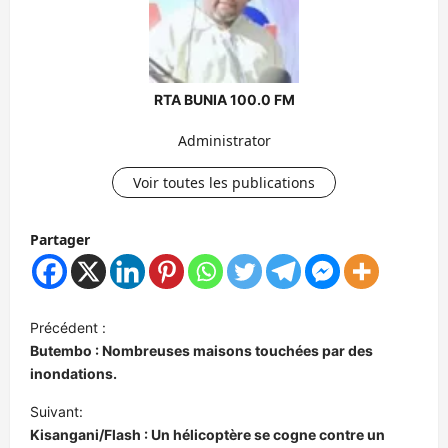
RTA BUNIA 100.0 FM
Administrator
Voir toutes les publications
Partager
N
Précédent :
a
Butembo : Nombreuses maisons touchées par des
v
inondations.
i
Suivant:
Kisangani/Flash : Un hélicoptère se cogne contre un
g