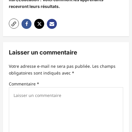
g
recevront leurs résultats.
a
t
i
o
n
Laisser un commentaire
d
’
Votre adresse e-mail ne sera pas publiée.
Les champs
obligatoires sont indiqués avec
*
a
r
Commentaire
*
t
i
c
l
e