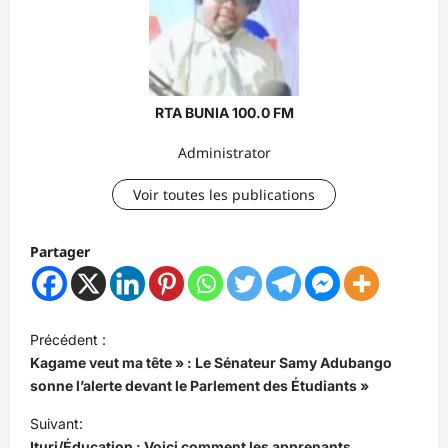
RTA BUNIA 100.0 FM
Administrator
Voir toutes les publications
Partager
N
Précédent :
a
Kagame veut ma tête » : Le Sénateur Samy Adubango
v
sonne l’alerte devant le Parlement des Étudiants »
i
Suivant:
Ituri/Éducation : Voici comment les apprenants