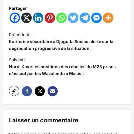
Partager
N
Précédent :
a
Ituri:crise sécuritaire à Djugu,la Socico alerte sur la
v
dégradation progressive de la situation.
i
Suivant:
Nord-Kivu:Les positions des rebelles du M23 prises
g
d’assaut par les Wazalendo à Masisi.
a
t
i
o
n
Laisser un commentaire
d
’