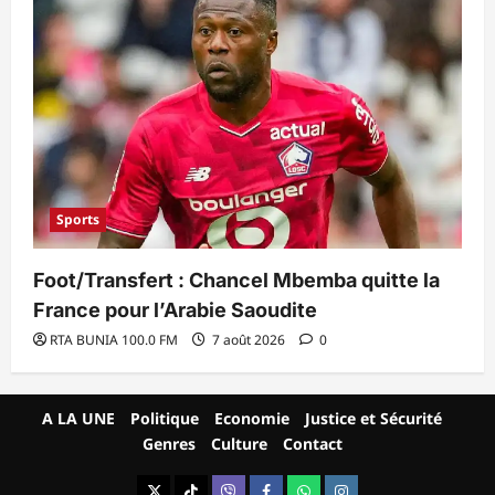
Sports
Foot/Transfert : Chancel Mbemba quitte la
France pour l’Arabie Saoudite
RTA BUNIA 100.0 FM
7 août 2026
0
A LA UNE
Politique
Economie
Justice et Sécurité
Genres
Culture
Contact
X
TikTok
Viber
Facebook
WhatsApp
Instagram