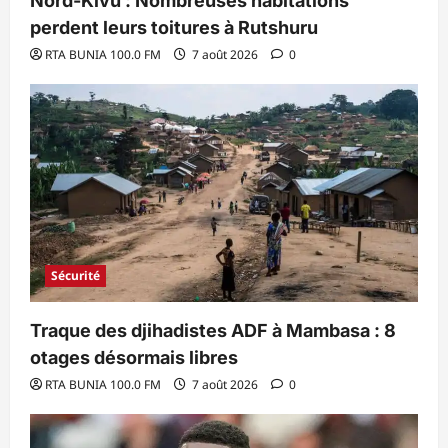
Nord-Kivu : Nombreuses habitations
perdent leurs toitures à Rutshuru
RTA BUNIA 100.0 FM
7 août 2026
0
Sécurité
Traque des djihadistes ADF à Mambasa : 8
otages désormais libres
RTA BUNIA 100.0 FM
7 août 2026
0