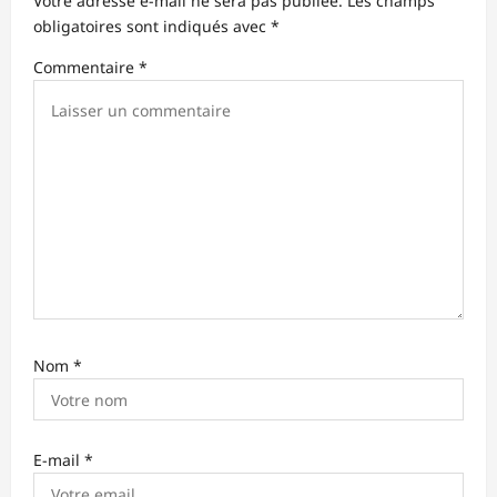
Votre adresse e-mail ne sera pas publiée.
Les champs
obligatoires sont indiqués avec
*
a
r
Commentaire
*
t
i
c
l
e
Nom
*
E-mail
*