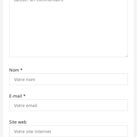
i
c
l
e
Nom
*
E-mail
*
Site web