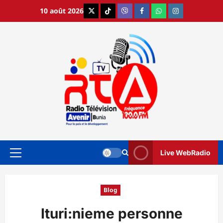
Aller
10 août 2026
X
TikTok
Viber
Facebook
WhatsApp
Instagram
au
contenu
Live WebRadio
Menu
principal
Blog
Ituri:nieme personne