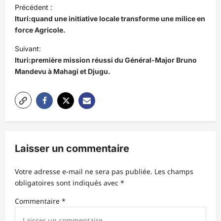
N
Précédent :
a
Ituri:quand une initiative locale transforme une milice en
v
force Agricole.
i
Suivant:
Ituri:première mission réussi du Général-Major Bruno
g
Mandevu à Mahagi et Djugu.
a
t
i
o
n
Laisser un commentaire
d
’
Votre adresse e-mail ne sera pas publiée.
Les champs
obligatoires sont indiqués avec
*
a
r
Commentaire
*
t