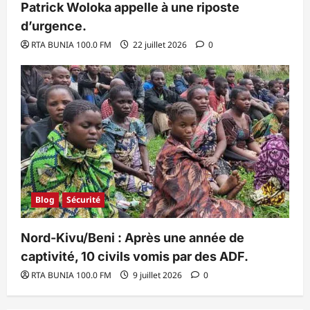
Patrick Woloka appelle à une riposte
d’urgence.
RTA BUNIA 100.0 FM
22 juillet 2026
0
Blog
Sécurité
Nord-Kivu/Beni : Après une année de
captivité, 10 civils vomis par des ADF.
RTA BUNIA 100.0 FM
9 juillet 2026
0