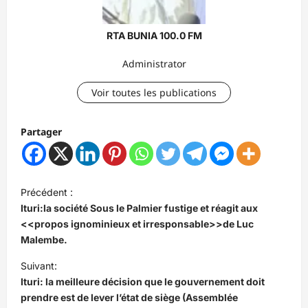
RTA BUNIA 100.0 FM
Administrator
Voir toutes les publications
Partager
N
Précédent :
a
Ituri:la société Sous le Palmier fustige et réagit aux
v
<<propos ignominieux et irresponsable>>de Luc
Malembe.
i
Suivant:
g
Ituri: la meilleure décision que le gouvernement doit
a
prendre est de lever l’état de siège (Assemblée