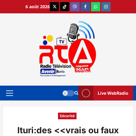
Aller
6 août 2026
X
TikTok
Viber
Facebook
WhatsApp
Instagram
au
contenu
Live WebRadio
Menu
principal
Sécurité
Ituri:des <<vrais ou faux