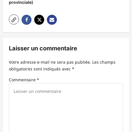
t
provinciale)
i
o
n
d
’
Laisser un commentaire
a
Votre adresse e-mail ne sera pas publiée.
Les champs
r
obligatoires sont indiqués avec
*
t
Commentaire
*
i
c
l
e