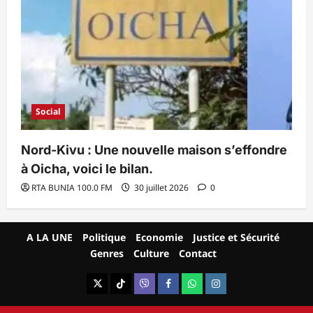
Social
Nord-Kivu : Une nouvelle maison s’effondre
à Oicha, voici le bilan.
RTA BUNIA 100.0 FM
30 juillet 2026
0
A LA UNE
Politique
Economie
Justice et Sécurité
Genres
Culture
Contact
X
TikTok
Viber
Facebook
WhatsApp
Instagram