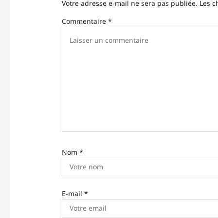
Votre adresse e-mail ne sera pas publiée.
Les c
’
Commentaire
*
a
r
t
i
c
l
e
Nom
*
E-mail
*