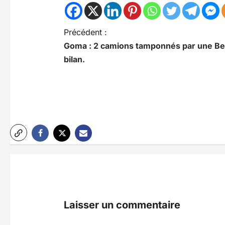
N
Précédent :
Goma : 2 camions tamponnés par une Ben
a
bilan.
v
i
g
a
t
i
o
n
Laisser un commentaire
d