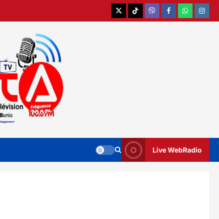
X
TikTok
Viber
Facebook
WhatsApp
Instag
Live WebRadio