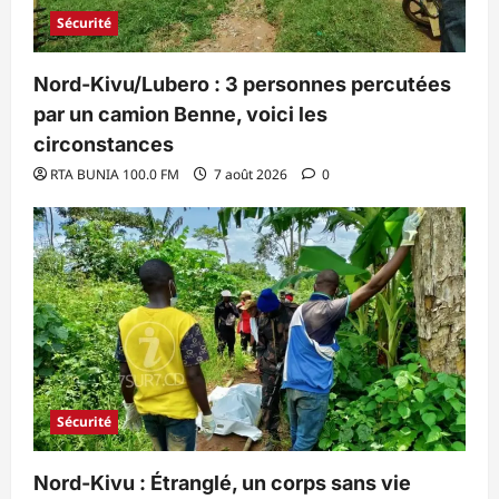
Sécurité
Nord-Kivu/Lubero : 3 personnes percutées
par un camion Benne, voici les
circonstances
RTA BUNIA 100.0 FM
7 août 2026
0
Sécurité
Nord-Kivu : Étranglé, un corps sans vie