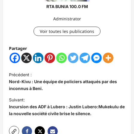
RTA BUNIA 100.0 FM
Administrator
Voir toutes les publications
Partager
N
Précédent :
a
Nord-Kivu : Une équipe de policiers attaqués par des
v
inconnus à Beni.
i
Suivant:
Incursion des ADF à Lubero : Justin Lubero:Mukekulu de
g
la nouvelle société civile brise le silence.
a
t