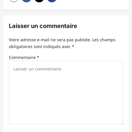
i
o
n
Laisser un commentaire
d
’
Votre adresse e-mail ne sera pas publiée.
Les champs
obligatoires sont indiqués avec
*
a
r
Commentaire
*
t
i
c
l
e