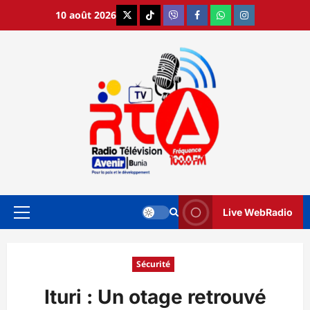
Aller
10 août 2026
X
TikTok
Viber
Facebook
WhatsApp
Instagram
au
contenu
Live WebRadio
Menu
principal
Sécurité
Ituri : Un otage retrouvé