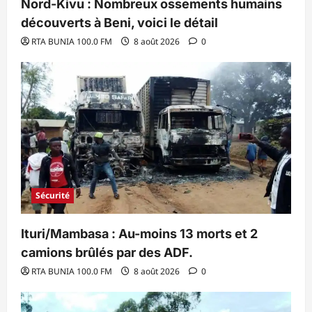
Nord-Kivu : Nombreux ossements humains
découverts à Beni, voici le détail
RTA BUNIA 100.0 FM
8 août 2026
0
Sécurité
Ituri/Mambasa : Au-moins 13 morts et 2
camions brûlés par des ADF.
RTA BUNIA 100.0 FM
8 août 2026
0