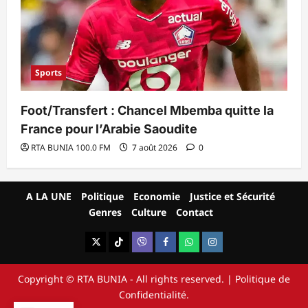
Sports
Foot/Transfert : Chancel Mbemba quitte la
France pour l’Arabie Saoudite
RTA BUNIA 100.0 FM
7 août 2026
0
A LA UNE
Politique
Economie
Justice et Sécurité
Genres
Culture
Contact
X
TikTok
Viber
Facebook
WhatsApp
Instagram
Copyright © RTA BUNIA - All rights reserved.
|
Politique
de
Confidentialité.