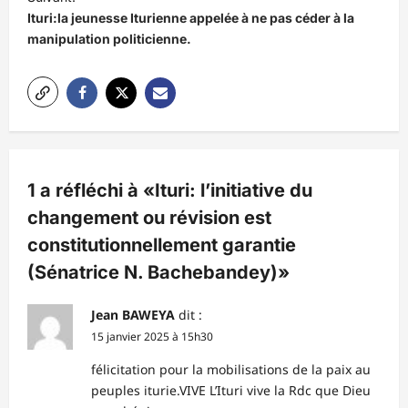
Ituri:la jeunesse Iturienne appelée à ne pas céder à la
g
manipulation politicienne.
a
t
i
o
n
1 a réfléchi à «
Ituri: l’initiative du
d
changement ou révision est
’
constitutionnellement garantie
a
(Sénatrice N. Bachebandey)
»
r
t
Jean BAWEYA
dit :
i
15 janvier 2025 à 15h30
c
félicitation pour la mobilisations de la paix au
l
peuples iturie.VIVE L’Ituri vive la Rdc que Dieu