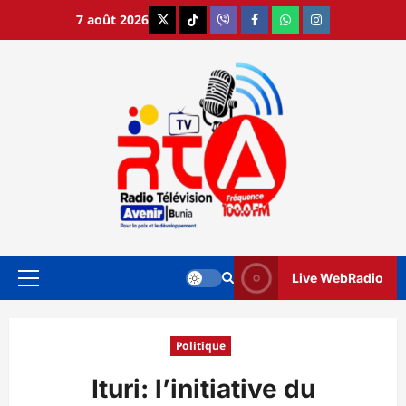
Aller
7 août 2026
X
TikTok
Viber
Facebook
WhatsApp
Instagram
au
contenu
Live WebRadio
Menu
principal
Politique
Ituri: l’initiative du