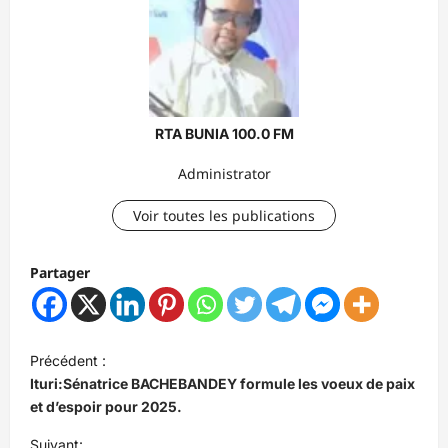
RTA BUNIA 100.0 FM
Administrator
Voir toutes les publications
Partager
N
Précédent :
a
Ituri:Sénatrice BACHEBANDEY formule les voeux de paix
v
et d’espoir pour 2025.
i
Suivant: