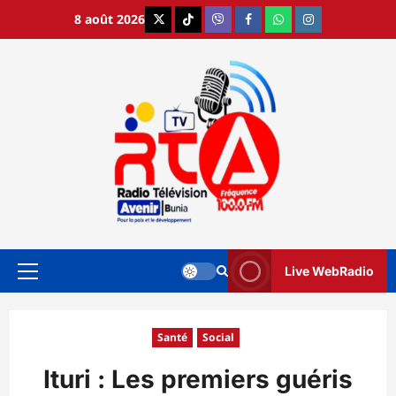
Aller
8 août 2026
X
TikTok
Viber
Facebook
WhatsApp
Instagram
au
contenu
Live WebRadio
Menu
principal
Santé
Social
Ituri : Les premiers guéris