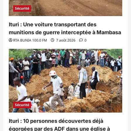
Sécurité
Ituri : Une voiture transportant des
munitions de guerre interceptée à Mambasa
RTA BUNIA 100.0 FM
7 août 2026
0
Sécurité
Ituri : 10 personnes découvertes déjà
égorgées par des ADF dans une église à