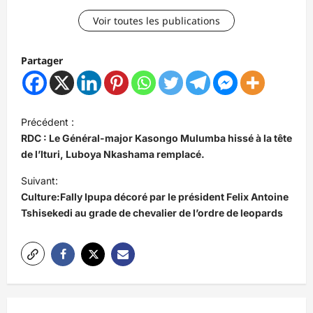
Voir toutes les publications
Partager
N
Précédent :
a
RDC : Le Général-major Kasongo Mulumba hissé à la tête
v
de l’Ituri, Luboya Nkashama remplacé.
i
Suivant:
Culture:Fally Ipupa décoré par le président Felix Antoine
g
Tshisekedi au grade de chevalier de l’ordre de leopards
a
t
i
o
n