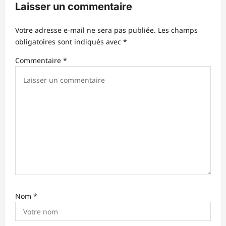
Laisser un commentaire
d
’
Votre adresse e-mail ne sera pas publiée.
Les champs
obligatoires sont indiqués avec
*
a
r
Commentaire
*
t
i
c
l
e
Nom
*