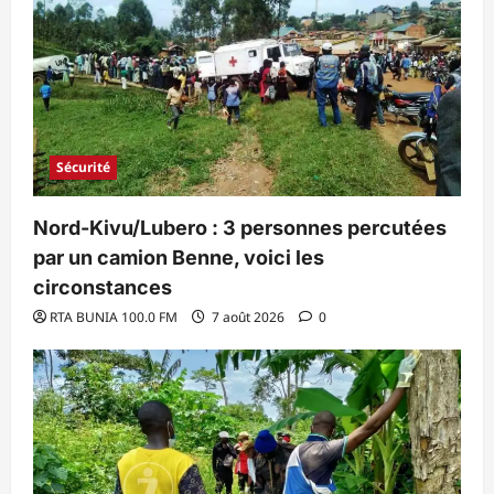
Sécurité
Nord-Kivu/Lubero : 3 personnes percutées
par un camion Benne, voici les
circonstances
RTA BUNIA 100.0 FM
7 août 2026
0