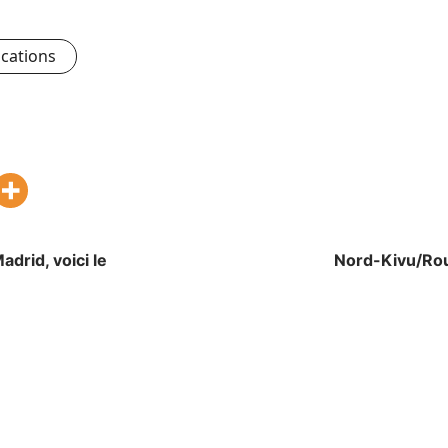
ications
drid, voici le
Nord-Kivu/Rou