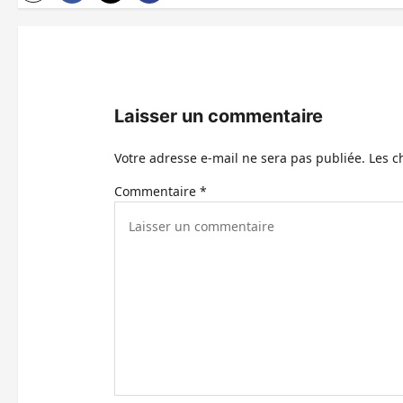
t
i
o
n
Laisser un commentaire
d
Votre adresse e-mail ne sera pas publiée.
Les c
’
Commentaire
*
a
r
t
i
c
l
e