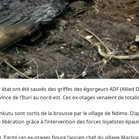
ur état ont été sauvés des griffes des égorgeurs ADF (Allied
vince de l’Ituri au nord-est. Ces ex-otages venaient de totalis
nkutu sont sortis de la brousse par le village de Ndimo. D’a
a libération grâce à l’intervention des forces loyalistes épau
. Parmi ces ex-otages figure l’ancien chef du village Machon