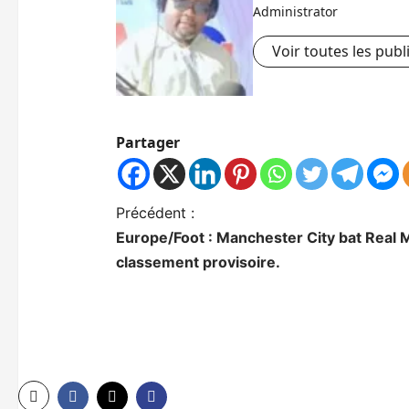
Administrator
Voir toutes les publ
Partager
N
Précédent :
Europe/Foot : Manchester City bat Real Ma
a
classement provisoire.
v
i
g
a