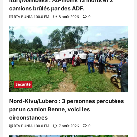
Ituri/Mambasa : Au-moins 13 morts et 2
camions brûlés par des ADF.
RTA BUNIA 100.0 FM
8 août 2026
0
Sécurité
Nord-Kivu/Lubero : 3 personnes percutées
par un camion Benne, voici les
circonstances
RTA BUNIA 100.0 FM
7 août 2026
0