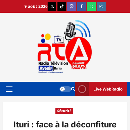
Aller
9 août 2026
X
TikTok
Viber
Facebook
WhatsApp
Instagram
au
contenu
Live WebRadio
Menu
principal
Sécurité
Ituri : face à la déconfiture