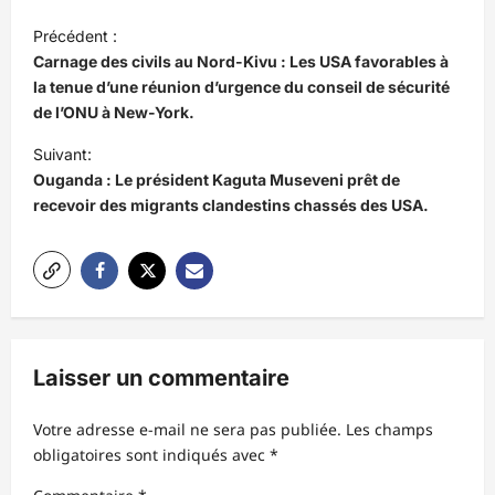
N
Précédent :
a
Carnage des civils au Nord-Kivu : Les USA favorables à
v
la tenue d’une réunion d’urgence du conseil de sécurité
de l’ONU à New-York.
i
Suivant:
g
Ouganda : Le président Kaguta Museveni prêt de
a
recevoir des migrants clandestins chassés des USA.
t
i
o
n
d
Laisser un commentaire
’
Votre adresse e-mail ne sera pas publiée.
Les champs
a
obligatoires sont indiqués avec
*
r