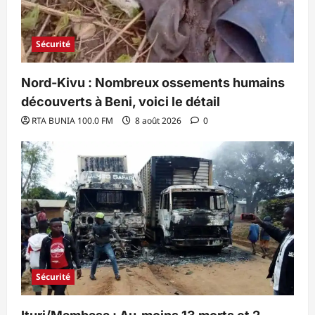
Sécurité
Nord-Kivu : Nombreux ossements humains
découverts à Beni, voici le détail
RTA BUNIA 100.0 FM
8 août 2026
0
Sécurité