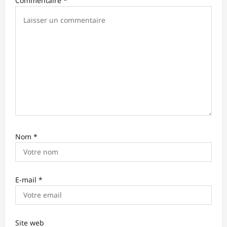
Commentaire
*
t
i
c
l
e
Nom
*
E-mail
*
Site web