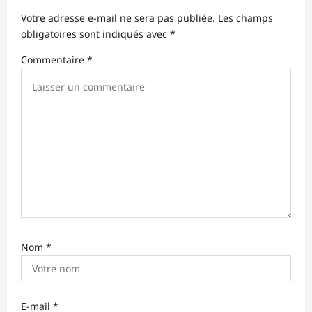
’
Votre adresse e-mail ne sera pas publiée.
Les champs
obligatoires sont indiqués avec
*
a
r
Commentaire
*
t
i
c
l
e
Nom
*
E-mail
*