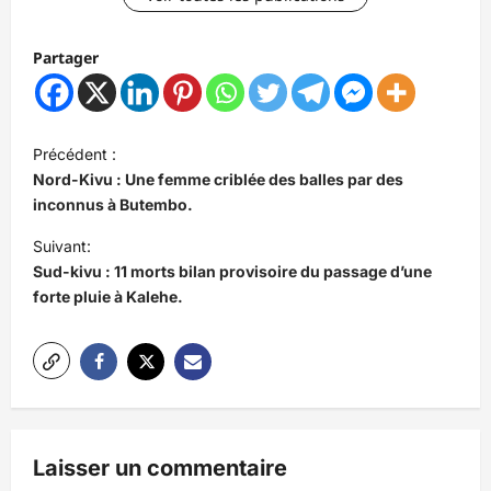
Partager
N
Précédent :
a
Nord-Kivu : Une femme criblée des balles par des
v
inconnus à Butembo.
i
Suivant:
Sud-kivu : 11 morts bilan provisoire du passage d’une
g
forte pluie à Kalehe.
a
t
i
o
n
Laisser un commentaire
d