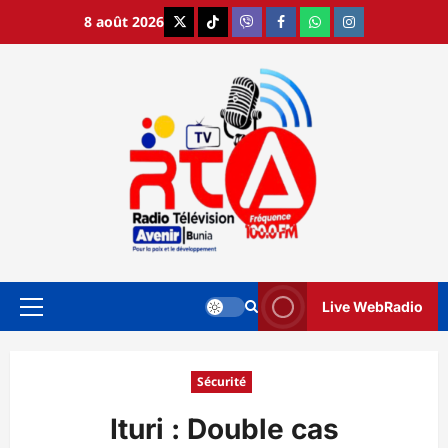
Aller
8 août 2026
X
TikTok
Viber
Facebook
WhatsApp
Instagram
au
contenu
Live WebRadio
Menu
principal
Sécurité
Ituri : Double cas