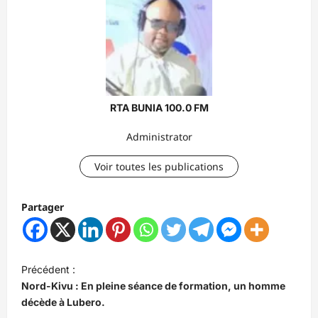
RTA BUNIA 100.0 FM
Administrator
Voir toutes les publications
Partager
N
Précédent :
a
Nord-Kivu : En pleine séance de formation, un homme
v
décède à Lubero.