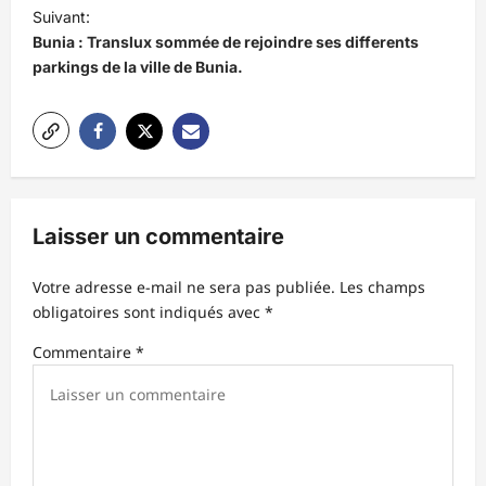
i
Suivant:
Bunia : Translux sommée de rejoindre ses differents
g
parkings de la ville de Bunia.
a
t
i
o
n
Laisser un commentaire
d
’
Votre adresse e-mail ne sera pas publiée.
Les champs
obligatoires sont indiqués avec
*
a
r
Commentaire
*
t
i
c
l