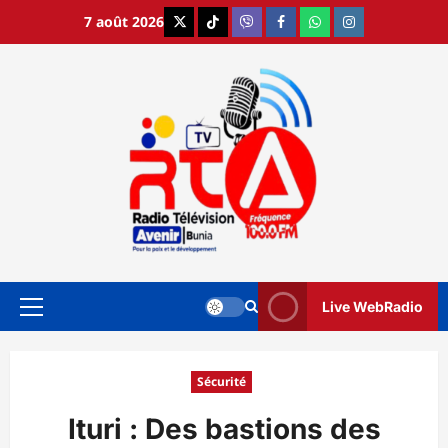
Aller
7 août 2026
X
TikTok
Viber
Facebook
WhatsApp
Instagram
au
contenu
Live WebRadio
Menu
principal
Sécurité
Ituri : Des bastions des