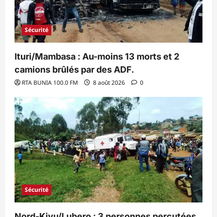
Sécurité
Ituri/Mambasa : Au-moins 13 morts et 2
camions brûlés par des ADF.
RTA BUNIA 100.0 FM
8 août 2026
0
Sécurité
Nord-Kivu/Lubero : 3 personnes percutées