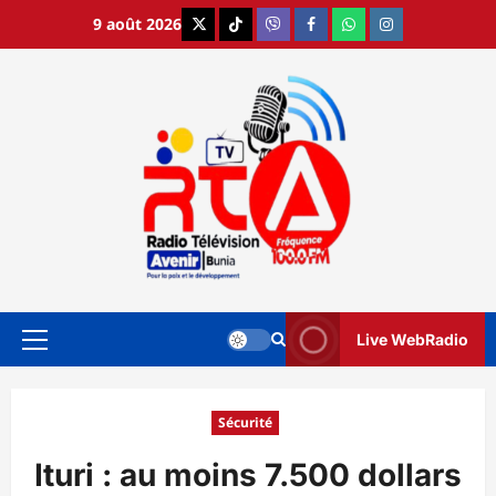
Aller
9 août 2026
X
TikTok
Viber
Facebook
WhatsApp
Instagram
au
contenu
Live WebRadio
Menu
principal
Sécurité
Ituri : au moins 7.500 dollars