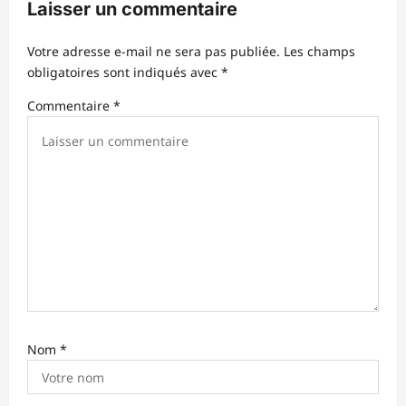
Laisser un commentaire
d
’
Votre adresse e-mail ne sera pas publiée.
Les champs
obligatoires sont indiqués avec
*
a
r
Commentaire
*
t
i
c
l
e
Nom
*