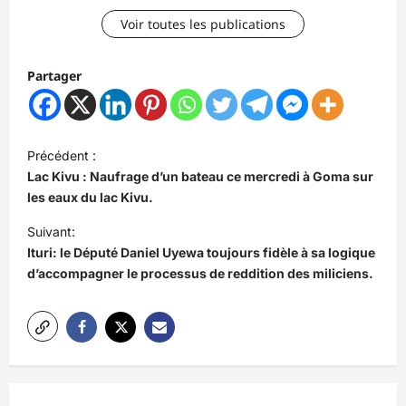
Voir toutes les publications
Partager
N
Précédent :
a
Lac Kivu : Naufrage d’un bateau ce mercredi à Goma sur
v
les eaux du lac Kivu.
i
Suivant:
Ituri: le Député Daniel Uyewa toujours fidèle à sa logique
g
d’accompagner le processus de reddition des miliciens.
a
t
i
o
n