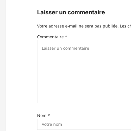
n
Laisser un commentaire
d
Votre adresse e-mail ne sera pas publiée.
Les c
’
Commentaire
*
a
r
t
i
c
l
e
Nom
*