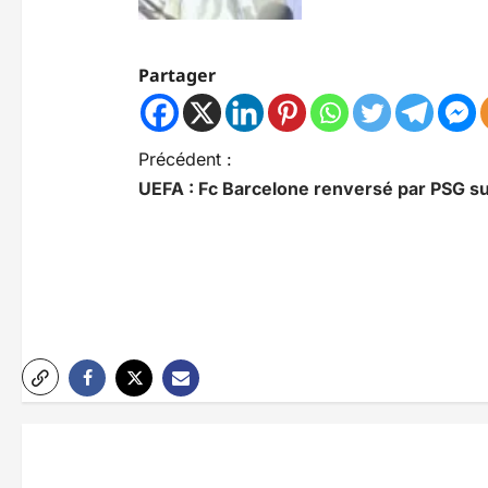
Partager
N
Précédent :
UEFA : Fc Barcelone renversé par PSG sur
a
v
i
g
a
t
i
o