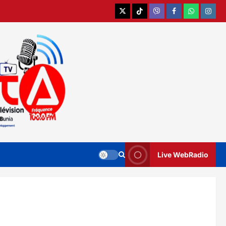
X
TikTok
Viber
Facebook
WhatsApp
Instag
Live WebRadio