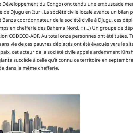
le Développement du Congo) ont tendu une embuscade meur
e de Djugu en Ituri. La société civile locale avance un bilan p
é Banza coordonnateur de la société civile à Djugu, ces dépl
mps en chefferie des Bahema Nord. « (…) Un groupe de dép
lition CODECO-ADF. Au total onze personnes ont été tuées. T
ps sans vie de ces pauvres déplacés ont été évacués vers le si
e paix, cet acteur de la société civile appele ardemment Kin
lante succède à celle qu’à connu ce territoire en septembre d
de dans la même chefferie.