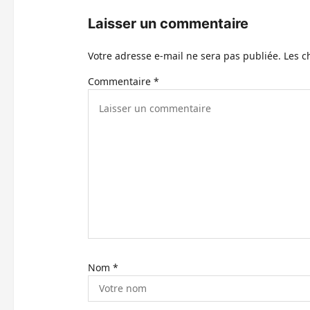
d
Laisser un commentaire
’
Votre adresse e-mail ne sera pas publiée.
Les c
a
Commentaire
*
r
t
i
c
l
e
Nom
*