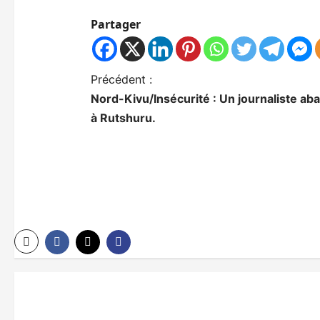
Partager
N
Précédent :
Nord-Kivu/Insécurité : Un journaliste ab
a
à Rutshuru.
v
i
g
a
t
i
o
n